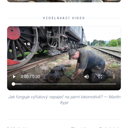
VZDĚLÁVACÍ VIDEO
Jak funguje výfukový napaječ na parní lokomotivě? — Martin
Kypr