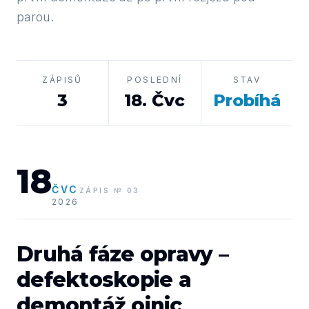
parou.
ZÁPISŮ
POSLEDNÍ
STAV
3
18
.
Čvc
Probíhá
18
ČVC
ZÁPIS
№
03
2026
Druhá fáze opravy –
defektoskopie a
demontáž ojnic