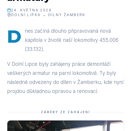
24. KVĚTNA 2026
DOLNÍ LIPKA → DÍLNY ŽAMBERK
D
nes začíná dlouho připravovaná nová
kapitola v životě naší lokomotivy 455.006
(33.132).
V Dolní Lipce byly zahájeny práce demontáží
veškerých armatur na parní lokomotivě. Ty byly
následně odvezeny do dílen v Žamberku, kde nyní
projdou důkladnou opravou a renovací.
ZÁBĚRY ZE ZAHÁJENÍ