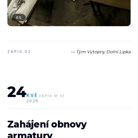
05
— Tým Výtopny Dolní Lipka
ZÁPIS
02
24
KVĚ
ZÁPIS
№
01
2026
Zahájení obnovy
armatury