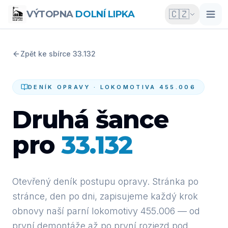
🇨🇿
VÝTOPNA
DOLNÍ LIPKA
Zpět ke sbírce 33.132
DENÍK OPRAVY · LOKOMOTIVA 455.006
Druhá šance
pro
33.132
Otevřený deník postupu opravy. Stránka po
stránce, den po dni, zapisujeme každý krok
obnovy naší parní lokomotivy 455.006 — od
první demontáže až po první rozjezd pod