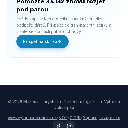
Pomozte 33.132 znovu rozjet
pod parou
Každý zápis v tomto deníku je možný jen díky
podpoře dárců. Přispějte do transparentní sbírky a
staňte se součástí příběhu obnovy.
Přispět na sbírku
© 2026
Muzeum starých strojů a technologií z. s. • Výtopna
Dolní Lipka
www.vytopnadolnilipka.cz
•
VOP
•
GDPR
•
Najít moji vstupenku