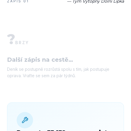
— Tým Výtopny Dolní Lipka
ZÁPIS
01
?
BRZY
Další zápis na cestě…
Deník se postupně rozrůstá spolu s tím, jak postupuje
oprava. Vraťte se sem za pár týdnů.