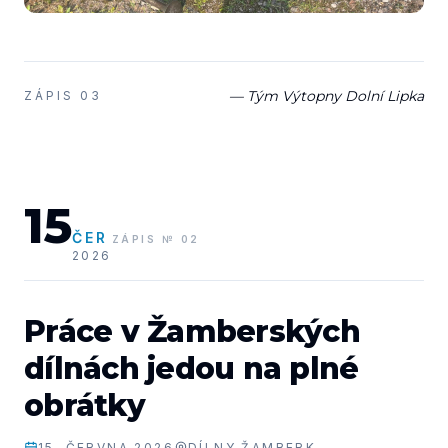
— Tým Výtopny Dolní Lipka
ZÁPIS
03
15
ČER
ZÁPIS
№
02
2026
Práce v Žamberských
dílnách jedou na plné
obrátky
15. ČERVNA 2026
DÍLNY ŽAMBERK