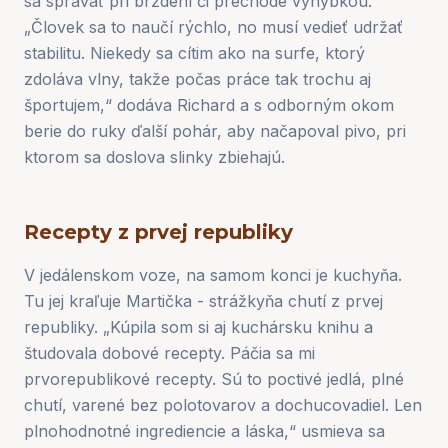
sa správať pri brzdení či prechode výhybkou.
„Človek sa to naučí rýchlo, no musí vedieť udržať
stabilitu. Niekedy sa cítim ako na surfe, ktorý
zdoláva vlny, takže počas práce tak trochu aj
športujem,“ dodáva Richard a s odborným okom
berie do ruky ďalší pohár, aby načapoval pivo, pri
ktorom sa doslova slinky zbiehajú.
Recepty z prvej republiky
V jedálenskom voze, na samom konci je kuchyňa.
Tu jej kraľuje Martička - strážkyňa chutí z prvej
republiky. „Kúpila som si aj kuchársku knihu a
študovala dobové recepty. Páčia sa mi
prvorepublikové recepty. Sú to poctivé jedlá, plné
chutí, varené bez polotovarov a dochucovadiel. Len
plnohodnotné ingrediencie a láska,“ usmieva sa