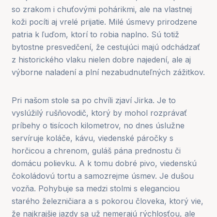
so zrakom i chuťovými pohárikmi, ale na vlastnej
koži pocíti aj vrelé prijatie. Milé úsmevy prirodzene
patria k ľuďom, ktorí to robia naplno. Sú totiž
bytostne presvedčení, že cestujúci majú odchádzať
z historického vlaku nielen dobre najedení, ale aj
výborne naladení a plní nezabudnuteľných zážitkov.
Pri našom stole sa po chvíli zjaví Jirka. Je to
vyslúžilý rušňovodič, ktorý by mohol rozprávať
príbehy o tisícoch kilometrov, no dnes úslužne
servíruje koláče, kávu, viedenské páročky s
horčicou a chrenom, guláš pána prednostu či
domácu polievku. A k tomu dobré pivo, viedenskú
čokoládovú tortu a samozrejme úsmev. Je dušou
vozňa. Pohybuje sa medzi stolmi s eleganciou
starého železničiara a s pokorou človeka, ktorý vie,
že najkrajšie jazdy sa už nemerajú rýchlosťou, ale