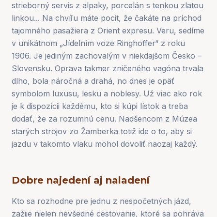
strieborný servis z alpaky, porcelán s tenkou zlatou
linkou... Na chvíľu máte pocit, že čakáte na príchod
tajomného pasažiera z Orient expresu. Veru, sedíme
v unikátnom „Jídelním voze Ringhoffer“ z roku
1906. Je jediným zachovalým v niekdajšom Česko –
Slovensku. Oprava takmer zničeného vagóna trvala
dlho, bola náročná a drahá, no dnes je opäť
symbolom luxusu, lesku a noblesy. Už viac ako rok
je k dispozícii každému, kto si kúpi lístok a treba
dodať, že za rozumnú cenu. Nadšencom z Múzea
starých strojov zo Žamberka totiž ide o to, aby si
jazdu v takomto vlaku mohol dovoliť naozaj každý.
Dobre najedení aj naladení
Kto sa rozhodne pre jednu z nespočetných jázd,
zažije nielen nevšedné cestovanie, ktoré sa pohráva