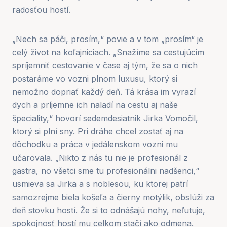
radosťou hostí.
„Nech sa páči, prosím,“ povie a v tom „prosím“ je
celý život na koľajniciach. „Snažíme sa cestujúcim
spríjemniť cestovanie v čase aj tým, že sa o nich
postaráme vo vozni plnom luxusu, ktorý si
nemožno dopriať každý deň. Tá krása im vyrazí
dych a príjemne ich naladí na cestu aj naše
špeciality,“ hovorí sedemdesiatnik Jirka Vomočil,
ktorý si plní sny. Pri dráhe chcel zostať aj na
dôchodku a práca v jedálenskom vozni mu
učarovala. „Nikto z nás tu nie je profesionál z
gastra, no všetci sme tu profesionálni nadšenci,“
usmieva sa Jirka a s noblesou, ku ktorej patrí
samozrejme biela košeľa a čierny motýlik, obslúži za
deň stovku hostí. Že si to odnášajú nohy, neľutuje,
spokojnosť hostí mu celkom stačí ako odmena.