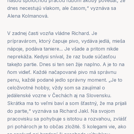
našou spoločnou prácou ľuďom akoby povedať, že
dnes necestujú vlakom, ale časom,“ vyznáva sa
Alena Kolmanová.
V zadnej časti vozňa vládne Richard. Je
prípravárom, ktorý čapuje pivo, vydáva jedlá, mieša
nápoje, podáva taniere... Je všade a pritom nikde
neprekáža. Kedysi sníval, že raz bude súčasťou
takejto partie. Dnes si ten sen žije naplno. A je to na
ňom vidieť. Každé načapované pivo má správnu
penu, každé podané jedlo správny moment. „Je to
celoživotné hobby, vždy som sa zaujímal o
jedálenské vozne v Čechách aj na Slovensku.
Skrátka ma to veľmi baví a som šťastný, že ma prijali
do partie,“ vyznáva sa Richard Jakl. Na svojom
pracovisku sa pohybuje s istotou a rozvahou, zvlášť
pri pohároch je to občas zložité. S kolegami vie, ako