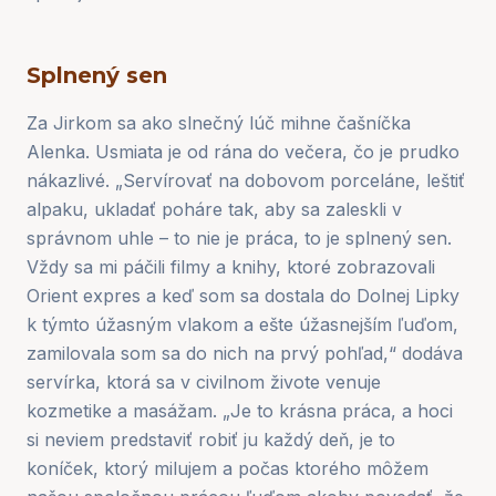
Splnený sen
Za Jirkom sa ako slnečný lúč mihne čašníčka
Alenka. Usmiata je od rána do večera, čo je prudko
nákazlivé. „Servírovať na dobovom porceláne, leštiť
alpaku, ukladať poháre tak, aby sa zaleskli v
správnom uhle – to nie je práca, to je splnený sen.
Vždy sa mi páčili filmy a knihy, ktoré zobrazovali
Orient expres a keď som sa dostala do Dolnej Lipky
k týmto úžasným vlakom a ešte úžasnejším ľuďom,
zamilovala som sa do nich na prvý pohľad,“ dodáva
servírka, ktorá sa v civilnom živote venuje
kozmetike a masážam. „Je to krásna práca, a hoci
si neviem predstaviť robiť ju každý deň, je to
koníček, ktorý milujem a počas ktorého môžem