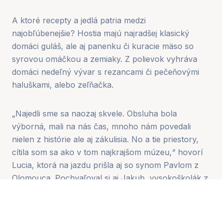
A ktoré recepty a jedlá patria medzi
najobľúbenejšie? Hostia majú najradšej klasický
domáci guláš, ale aj panenku či kuracie mäso so
syrovou omáčkou a zemiaky. Z polievok vyhráva
domáci nedeľný vývar s rezancami či pečeňovými
haluškami, alebo zeľňačka.
„Najedli sme sa naozaj skvele. Obsluha bola
výborná, mali na nás čas, mnoho nám povedali
nielen z histórie ale aj zákulisia. No a tie priestory,
cítila som sa ako v tom najkrajšom múzeu,“ hovorí
Lucia, ktorá na jazdu prišla aj so synom Pavlom z
Olomouca. Pochvaľoval si aj Jakub, vysokoškolák z
Košíc: „Sú to skvelé jazdy, bol som na nich aj v lete,
no vtedy som sa do reštauračného vozňa nedostal.
Dnes som mal šťastie. Všetko bolo nádherné.