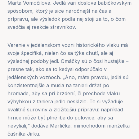
Marta Vomočilová. Jedlá varí doslova babičkovským
spôsobom, ktorý je síce náročnejší na čas a
prípravu, ale výsledok podľa nej stojí za to, o čom
svedčia aj reakcie stravníkov.
Varenie v jedálenskom vozni historického vlaku má
svoje špecifiká, nielen čo sa týka chutí, ale aj
výslednej podoby jedl. Omáčky sú o čosi hustejšie –
presne tak, ako sa to kedysi odporúčalo v
jedálenských vozňoch. „Áno, máte pravdu, jedlá sú
konzistentnejšie a musia na tanieri držať po
hromade, aby sa pri brzdení, či prechode vlaku
výhybkou z taniera jedlo neskĺzlo. To si vyžaduje
kvalitné suroviny a zložitejšiu prípravu: napríklad
hrnce môže byť plné iba do polovice, aby sa
nevyliali,“ dodáva Martička, mimochodom manželka
čašníka Jirku.