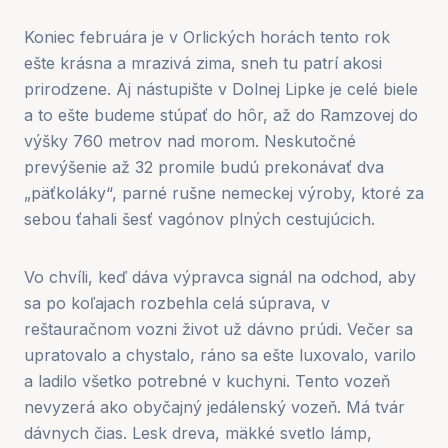
Koniec februára je v Orlických horách tento rok
ešte krásna a mrazivá zima, sneh tu patrí akosi
prirodzene. Aj nástupište v Dolnej Lipke je celé biele
a to ešte budeme stúpať do hôr, až do Ramzovej do
výšky 760 metrov nad morom. Neskutočné
prevýšenie až 32 promile budú prekonávať dva
„päťkoláky“, parné rušne nemeckej výroby, ktoré za
sebou ťahali šesť vagónov plných cestujúcich.
Vo chvíli, keď dáva výpravca signál na odchod, aby
sa po koľajach rozbehla celá súprava, v
reštauračnom vozni život už dávno prúdi. Večer sa
upratovalo a chystalo, ráno sa ešte luxovalo, varilo
a ladilo všetko potrebné v kuchyni. Tento vozeň
nevyzerá ako obyčajný jedálenský vozeň. Má tvár
dávnych čias. Lesk dreva, mäkké svetlo lámp,